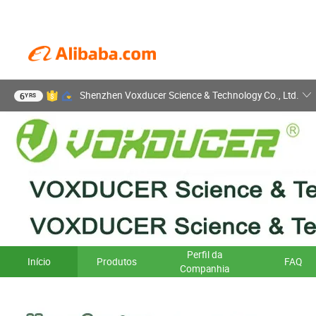
Shenzhen Voxducer Science & Technology Co., Ltd.
6
YRS
Perfil da
Início
Produtos
FAQ
Companhia