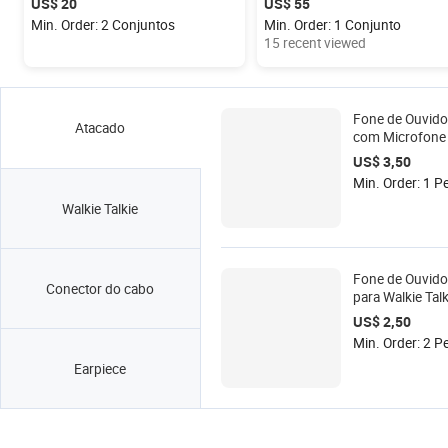
US$ 20
US$ 55
Geral
Min. Order: 2 Conjuntos
Min. Order: 1 Conjunto
15 recent viewed
Fone de Ouvido
Atacado
com Microfone
Rádio Bidirecio
US$ 3,50
Motorola de 2 
Min. Order: 1 P
Conector M EP
Walkie Talkie
Fone de Ouvido
Conector do cabo
para Walkie Talk
Kenwood Baofe
US$ 2,50
UV5R
Min. Order: 2 P
Earpiece