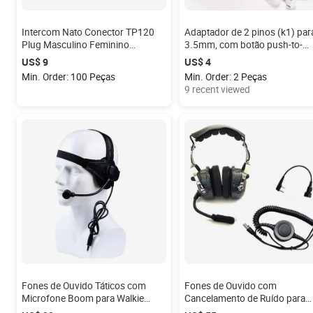
Intercom Nato Conector TP120
Adaptador de 2 pinos (k1) par
Plug Masculino Feminino
3.5mm, com botão push-to-
Substituição Plug U/174 Nexus
conversa, compatível com
US$ 9
US$ 4
Feminino NX01 Masculino
baofeng kenwood a 3.5mm
Min. Order: 100 Peças
Min. Order: 2 Peças
headsets com microfone in-lin
9 recent viewed
Fones de Ouvido Táticos com
Fones de Ouvido com
Microfone Boom para Walkie
Cancelamento de Ruído para
Talkie Baofeng Kenwood
Aviação, Headsets para Aviaç