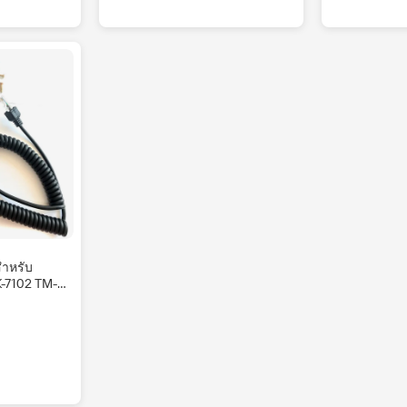
ำหรับ
-7102 TM-
 NX-700 TK-
02