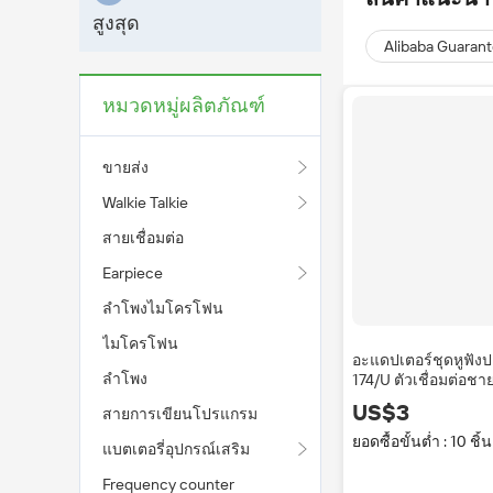
สูงสุด
Alibaba Guaran
หมวดหมู่ผลิตภัณฑ์
ขายส่ง
Walkie Talkie
สายเชื่อมต่อ
Earpiece
ลำโพงไมโครโฟน
ไมโครโฟน
อะแดปเตอร์ชุดหูฟังป
ลำโพง
174/U ตัวเชื่อมต่อชา
ฟังเฮลิคอปเตอร์เดวิ
US$3
สายการเขียนโปรแกรม
ยอดซื้อขั้นต่ำ : 10 ชิ้น
แบตเตอรี่อุปกรณ์เสริม
Frequency counter