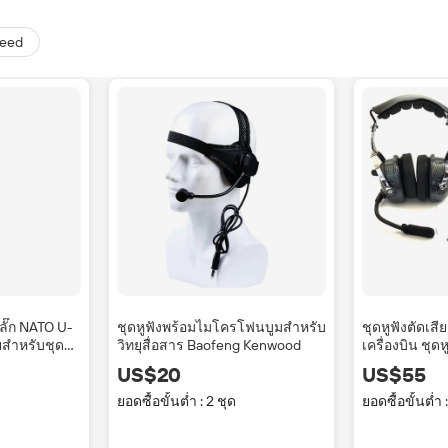
teed
ลั๊ก NATO U-
ชุดหูฟังพร้อมไมโครโฟนบูมสำหรับ
ชุดหูฟังตัดเส
ยสำหรับชุดหู
วิทยุสื่อสาร Baofeng Kenwood
เครื่องบิน ชุด
ดคลาร์ก
ทั่วไป
US$20
US$55
ยอดซื้อขั้นต่ำ : 2 ชุด
ยอดซื้อขั้นต่ำ :