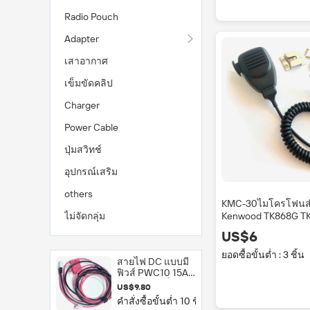
Radio Pouch
Adapter
เสาอากาศ
เข็มขัดคลิป
Charger
Power Cable
ปุ่มสวิทช์
อุปกรณ์เสริม
others
KMC-30ไมโครโฟนส
Kenwood TK868G TK
ไม่จัดกลุ่ม
461A TM-471A TK730
US$6
8102 TK-7302 TK-83
Tm271วิทยุ
ยอดซื้อขั้นต่ำ : 3 ชิ้น
สายไฟ DC แบบมี
ฟิวส์ PWC10 15A
สำหรับวิทยุสื่อสาร
US$9.80
เคลื่อนที่ Hytera
คำสั่งซื้อขั้นต่ำ 10 ชิ้น
MD780 MD785