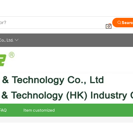
or?
Sear
., Ltd.
FAQ
Item customized