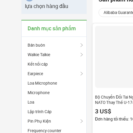
lựa chọn hàng đầu
Alibaba Guarant
Danh mục sản phẩm
Bán buôn
Walkie Talkie
Kết nối cáp
Earpiece
Loa Microphone
Microphone
Bộ Chuyển Đổi Tai 
Loa
NATO Thay Thế U-17
Đực Loại Lắp Ráp U 
3 US$
Lập trình Cáp
Trực Thăng David Cl
Đơn hàng tối thiểu: 1
Pin Phụ Kiện
Frequency counter