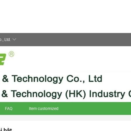
, Ltd.
FAQ
Item customized
i bật