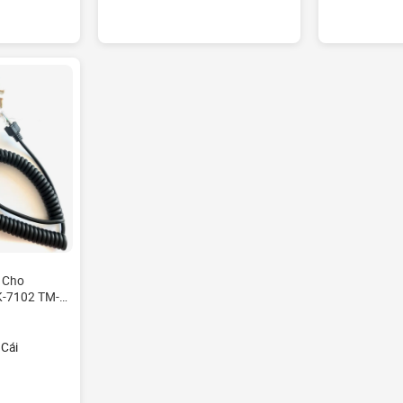
 Cho
-7102 TM-
0 NX-700
K-8302
nh
 Cái