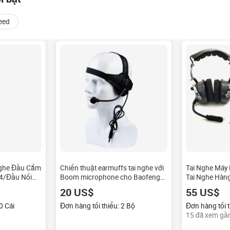
eed
Nghe Đầu Cắm
Chiến thuật earmuffs tai nghe với
Tai Nghe Máy
4/Đầu Nối
Boom microphone cho Baofeng
Tai Nghe Hàn
Cho Tai Nghe
Kenwood Walkie Talkie
Không Thông
20 US$
55 US$
ark
0 Cái
Đơn hàng tối thiểu: 2 Bộ
Đơn hàng tối t
15 đã xem gầ